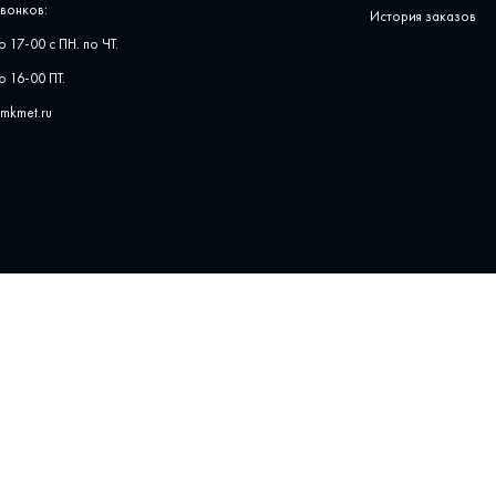
вонков:
История заказов
о 17-00 с ПН. по ЧТ.
о 16-00 ПТ.
pmkmet.ru