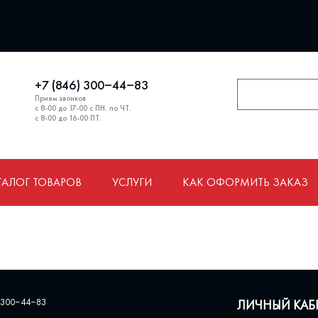
+7 (846) 300‒44‒83
Прием звонков
с 8-00 до 17-00 с ПН. по ЧТ.
с 8-00 до 16-00 ПТ.
ТАЛОГ ТОВАРОВ
УСЛУГИ
КАК ОФОРМИТЬ ЗАКАЗ
 300‒44‒83
ЛИЧНЫЙ КАБ