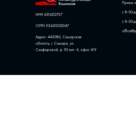
Прием з
с 8-00 д
ИНН 6316212757
с 8-00 д
ОГРН 1156313052147
office@
Адрес: 443080, Самарская
область, г. Самара, ул. ​
Санфировой, д. 95 лит. 4, офис ​419