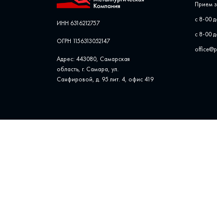
Прием з
с 8-00 д
ИНН 6316212757
с 8-00 д
ОГРН 1156313052147
office@
Адрес: 443080, Самарская
область, г. Самара, ул. ​
Санфировой, д. 95 лит. 4, офис ​419