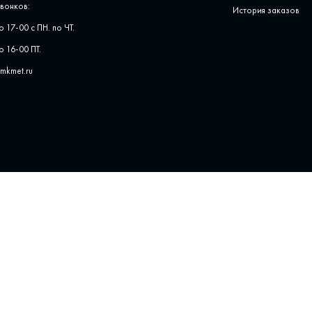
вонков:
История заказов
о 17-00 с ПН. по ЧТ.
о 16-00 ПТ.
pmkmet.ru