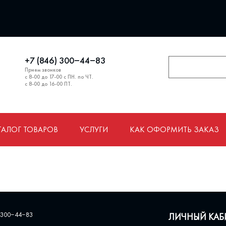
+7 (846) 300‒44‒83
Прием звонков
с 8-00 до 17-00 с ПН. по ЧТ.
с 8-00 до 16-00 ПТ.
ТАЛОГ ТОВАРОВ
УСЛУГИ
КАК ОФОРМИТЬ ЗАКАЗ
 300‒44‒83
ЛИЧНЫЙ КАБ