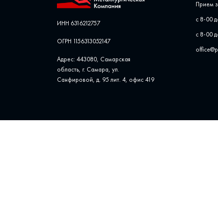
Прием з
с 8-00 д
ИНН 6316212757
с 8-00 д
ОГРН 1156313052147
office@
Адрес: 443080, Самарская
область, г. Самара, ул. ​
Санфировой, д. 95 лит. 4, офис ​419