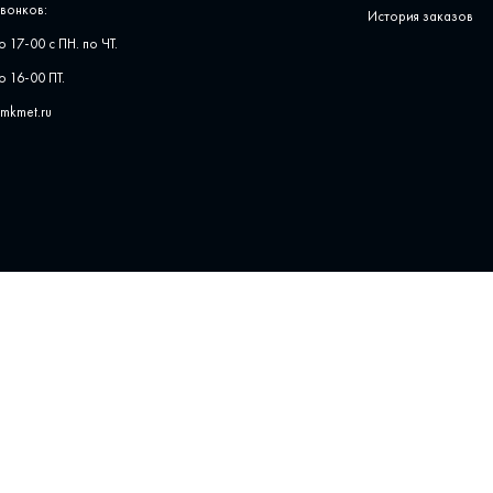
вонков:
История заказов
о 17-00 с ПН. по ЧТ.
о 16-00 ПТ.
pmkmet.ru