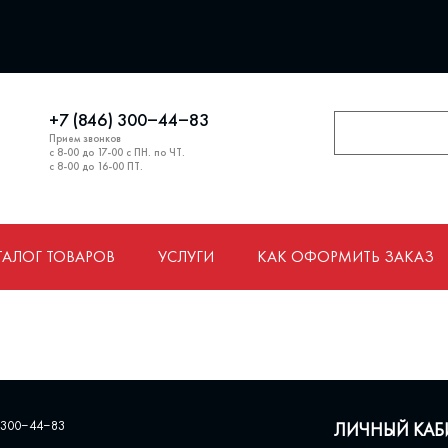
+7 (846) 300‒44‒83
Прием звонков
с 8-00 до 17-00 с ПН. по ЧТ.
с 8-00 до 16-00 ПТ.
ТАЛОГ ТОВАРОВ
УСЛУГИ
КАК ОФОРМИТЬ ЗАКАЗ
 300‒44‒83
ЛИЧНЫЙ КАБ