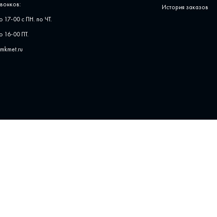
вонков:
История заказов
о 17-00 с ПН. по ЧТ.
о 16-00 ПТ.
pmkmet.ru