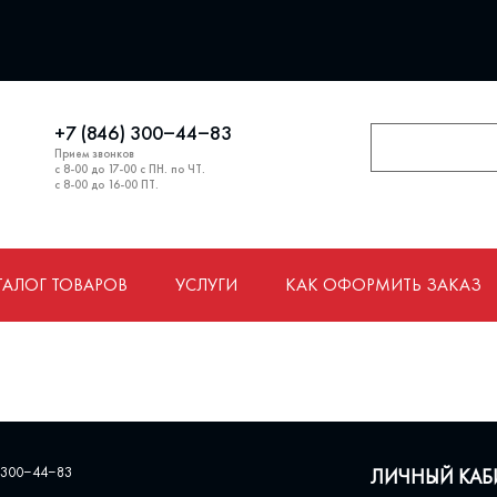
+7 (846) 300‒44‒83
Прием звонков
с 8-00 до 17-00 с ПН. по ЧТ.
с 8-00 до 16-00 ПТ.
ТАЛОГ ТОВАРОВ
УСЛУГИ
КАК ОФОРМИТЬ ЗАКАЗ
 300‒44‒83
ЛИЧНЫЙ КАБ