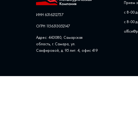
Прием з
с 8-00 д
ИНН 6316212757
с 8-00 д
ОГРН 1156313052147
office@
Адрес: 443080, Самарская
область, г. Самара, ул. ​
Санфировой, д. 95 лит. 4, офис ​419