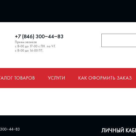
+7 (846) 300‒44‒83
Прием звонков
с 8-00 до 17-00 с ПН. по ЧТ.
с 8-00 до 16-00 ПТ.
ТАЛОГ ТОВАРОВ
УСЛУГИ
КАК ОФОРМИТЬ ЗАКАЗ
 300‒44‒83
ЛИЧНЫЙ КАБ