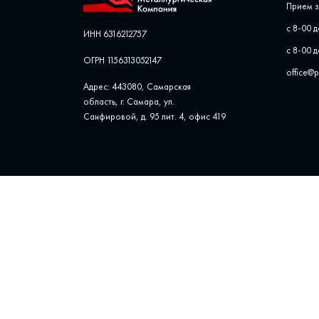
Прием з
с 8-00 д
ИНН 6316212757
с 8-00 д
ОГРН 1156313052147
office@
Адрес: 443080, Самарская
область, г. Самара, ул. ​
Санфировой, д. 95 лит. 4, офис ​419