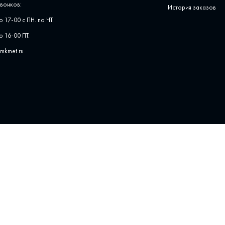
вонков:
История заказов
о 17-00 с ПН. по ЧТ.
о 16-00 ПТ.
pmkmet.ru