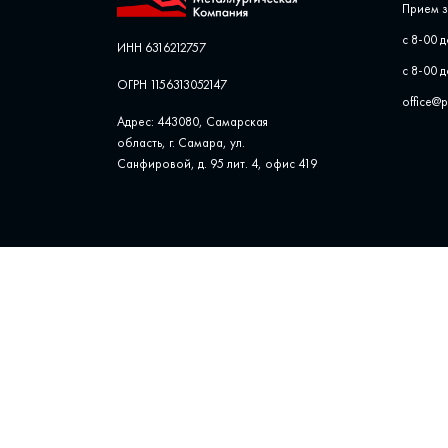
Прием з
с 8-00 д
ИНН 6316212757
с 8-00 д
ОГРН 1156313052147
office@
Адрес: 443080, Самарская
область, г. Самара, ул. ​
Санфировой, д. 95 лит. 4, офис ​419