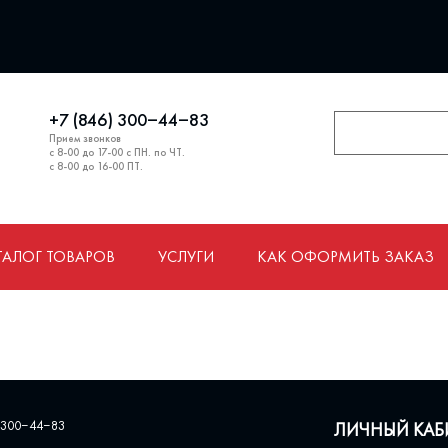
+7 (846) 300‒44‒83
Прием звонков
с 8-00 до 17-00 с ПН. по ЧТ.
с 8-00 до 16-00 ПТ.
ТАЛОГ ТОВАРОВ
УСЛУГИ
КАК ОФОРМИТЬ ЗАКАЗ
 300‒44‒83
ЛИЧНЫЙ КАБ