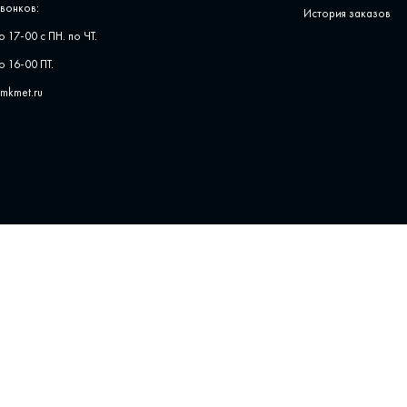
вонков:
История заказов
о 17-00 с ПН. по ЧТ.
о 16-00 ПТ.
pmkmet.ru