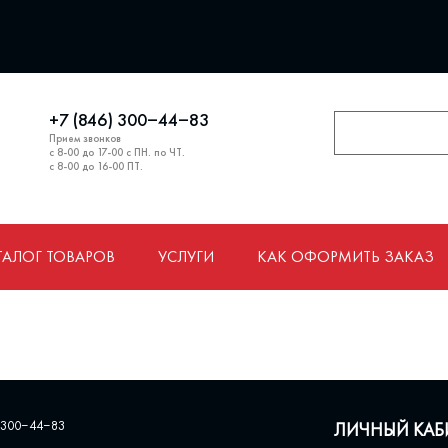
+7 (846) 300‒44‒83
Прием звонков
с 8-00 до 17-00 с ПН. по ЧТ.
с 8-00 до 16-00 ПТ.
ТАЛОГ ТОВАРОВ
УСЛУГИ
КАК ОФОРМИТЬ ЗАКАЗ
 300‒44‒83
ЛИЧНЫЙ КАБ