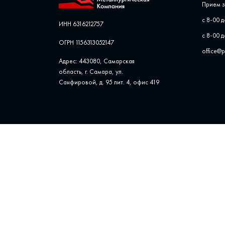
Прием з
с 8-00 д
ИНН 6316212757
с 8-00 д
ОГРН 1156313052147
office@
Адрес: 443080, Самарская
область, г. Самара, ул. ​
Санфировой, д. 95 лит. 4, офис ​419