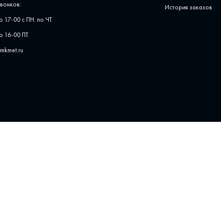
вонков:
История заказов
о 17-00 с ПН. по ЧТ.
о 16-00 ПТ.
pmkmet.ru