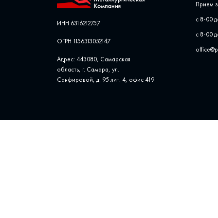
Прием з
с 8-00 д
ИНН 6316212757
с 8-00 д
ОГРН 1156313052147
office@
Адрес: 443080, Самарская
область, г. Самара, ул. ​
Санфировой, д. 95 лит. 4, офис ​419