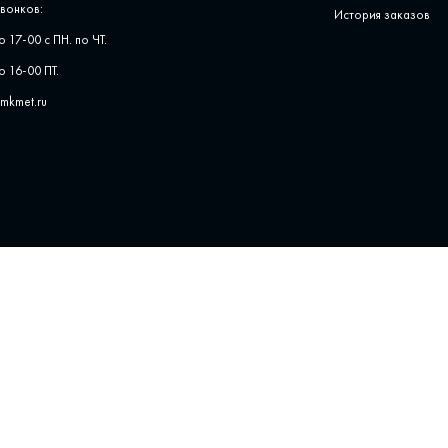
вонков:
История заказов
о 17-00 с ПН. по ЧТ.
о 16-00 ПТ.
pmkmet.ru