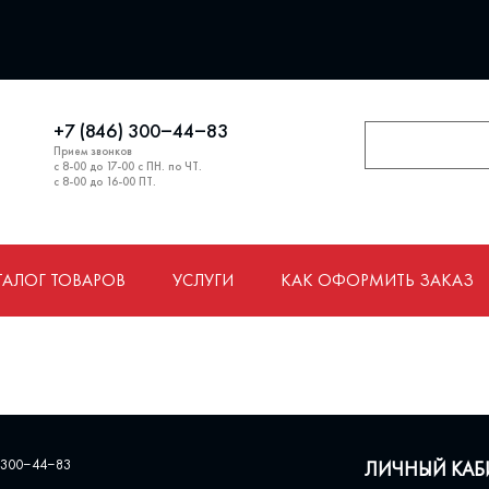
+7 (846) 300‒44‒83
Прием звонков
с 8-00 до 17-00 с ПН. по ЧТ.
с 8-00 до 16-00 ПТ.
ТАЛОГ ТОВАРОВ
УСЛУГИ
КАК ОФОРМИТЬ ЗАКАЗ
 300‒44‒83
ЛИЧНЫЙ КАБ