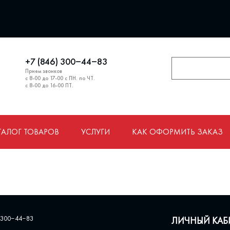
+7 (846) 300‒44‒83
Прием звонков
с 8-00 до 17-00 с ПН. по ЧТ.
с 8-00 до 16-00 ПТ.
ТАЛОГ ТОВАРОВ
УСЛУГИ
КАК ОФОРМИТЬ ЗАКАЗ
 300‒44‒83
ЛИЧНЫЙ КАБ