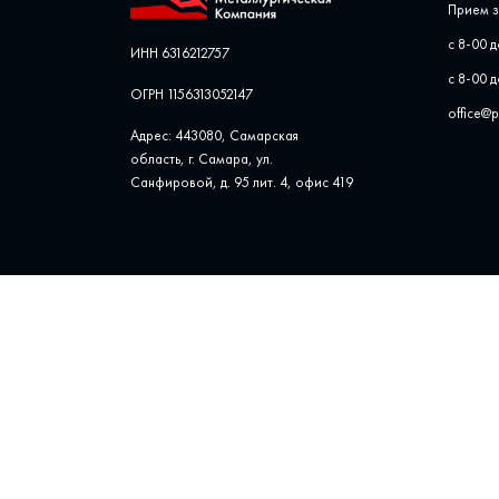
Прием з
с 8-00 д
ИНН 6316212757
с 8-00 д
ОГРН 1156313052147
office@
Адрес: 443080, Самарская
область, г. Самара, ул. ​
Санфировой, д. 95 лит. 4, офис ​419