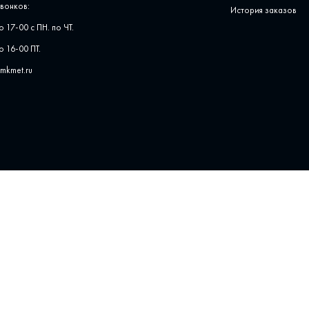
вонков:
История заказов
о 17-00 с ПН. по ЧТ.
о 16-00 ПТ.
pmkmet.ru