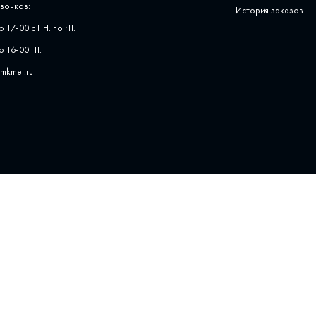
вонков:
История заказов
о 17-00 с ПН. по ЧТ.
о 16-00 ПТ.
pmkmet.ru