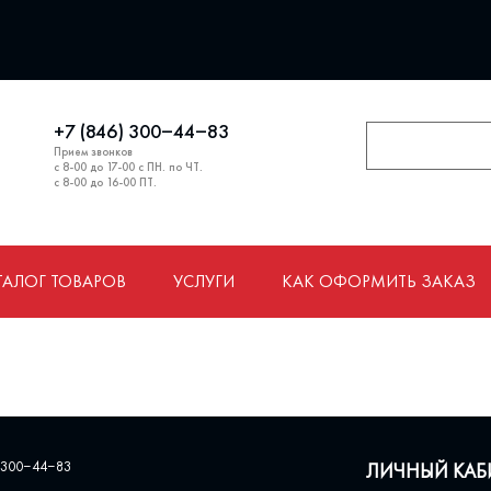
+7 (846) 300‒44‒83
Прием звонков
с 8-00 до 17-00 с ПН. по ЧТ.
с 8-00 до 16-00 ПТ.
ТАЛОГ ТОВАРОВ
УСЛУГИ
КАК ОФОРМИТЬ ЗАКАЗ
 300‒44‒83
ЛИЧНЫЙ КАБ