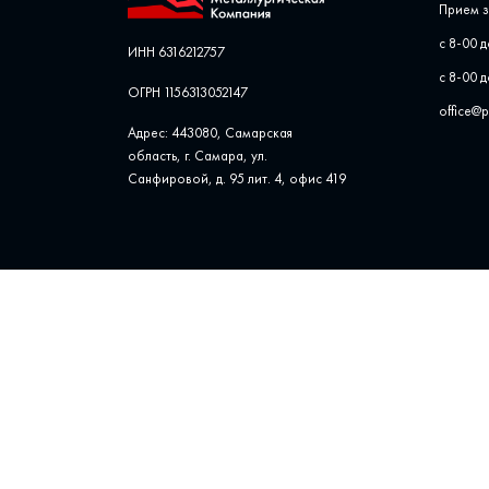
Прием з
с 8-00 д
ИНН 6316212757
с 8-00 д
ОГРН 1156313052147
office@
Адрес: 443080, Самарская
область, г. Самара, ул. ​
Санфировой, д. 95 лит. 4, офис ​419