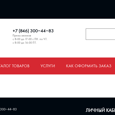
+7 (846) 300‒44‒83
Прием звонков
с 8-00 до 17-00 с ПН. по ЧТ.
с 8-00 до 16-00 ПТ.
ТАЛОГ ТОВАРОВ
УСЛУГИ
КАК ОФОРМИТЬ ЗАКАЗ
 300‒44‒83
ЛИЧНЫЙ КАБ