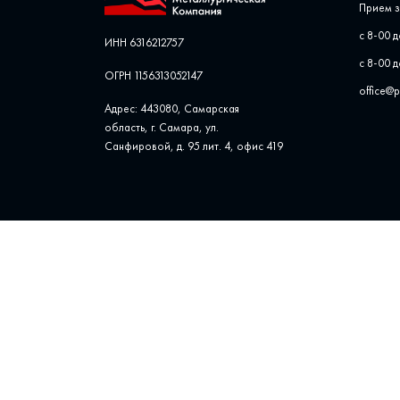
Прием з
с 8-00 д
ИНН 6316212757
с 8-00 д
ОГРН 1156313052147
office@
Адрес: 443080, Самарская
область, г. Самара, ул. ​
Санфировой, д. 95 лит. 4, офис ​419