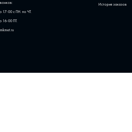
вонков:
История заказов
о 17-00 с ПН. по ЧТ.
о 16-00 ПТ.
pmkmet.ru