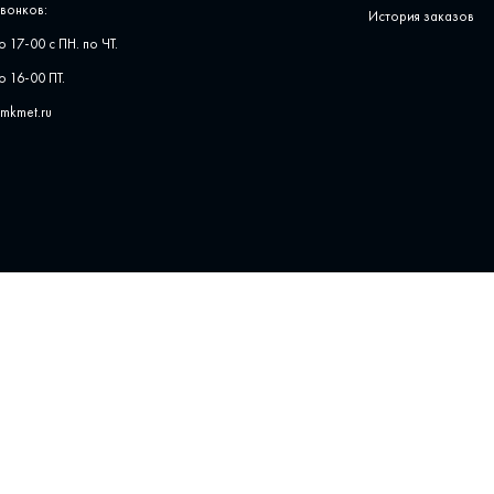
вонков:
История заказов
о 17-00 с ПН. по ЧТ.
о 16-00 ПТ.
pmkmet.ru