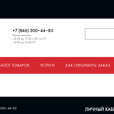
+7 (846) 300‒44‒83
Прием звонков
с 8-00 до 17-00 с ПН. по ЧТ.
с 8-00 до 16-00 ПТ.
ТАЛОГ ТОВАРОВ
УСЛУГИ
КАК ОФОРМИТЬ ЗАКАЗ
 300‒44‒83
ЛИЧНЫЙ КАБ