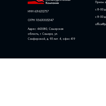
Прием з
с 8-00 д
ИНН 6316212757
с 8-00 д
ОГРН 1156313052147
office@
Адрес: 443080, Самарская
область, г. Самара, ул. ​
Санфировой, д. 95 лит. 4, офис ​419