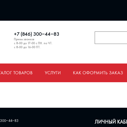
+7 (846) 300‒44‒83
Прием звонков
с 8-00 до 17-00 с ПН. по ЧТ.
с 8-00 до 16-00 ПТ.
ТАЛОГ ТОВАРОВ
УСЛУГИ
КАК ОФОРМИТЬ ЗАКАЗ
 300‒44‒83
ЛИЧНЫЙ КАБ