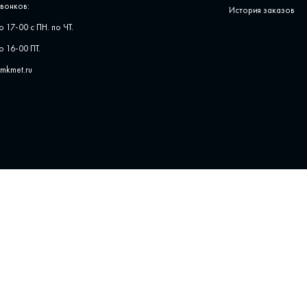
вонков:
История заказов
о 17-00 с ПН. по ЧТ.
о 16-00 ПТ.
pmkmet.ru