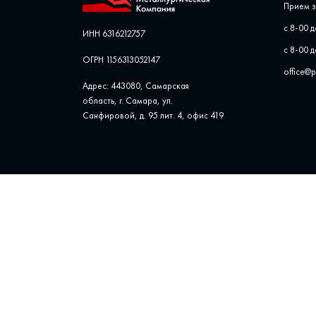
Прием з
с 8-00 д
ИНН 6316212757
с 8-00 д
ОГРН 1156313052147
office@
Адрес: 443080, Самарская
область, г. Самара, ул. ​
Санфировой, д. 95 лит. 4, офис ​419