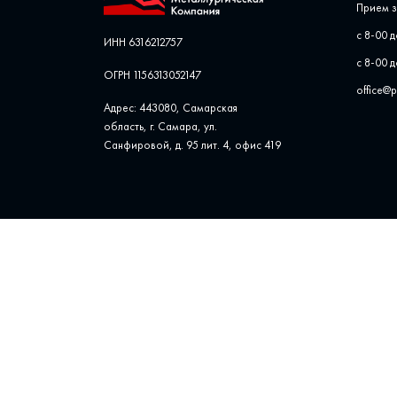
Прием з
с 8-00 д
ИНН 6316212757
с 8-00 д
ОГРН 1156313052147
office@
Адрес: 443080, Самарская
область, г. Самара, ул. ​
Санфировой, д. 95 лит. 4, офис ​419