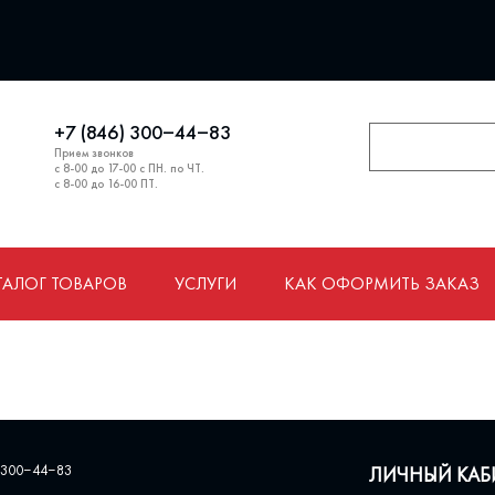
+7 (846) 300‒44‒83
Прием звонков
с 8-00 до 17-00 с ПН. по ЧТ.
с 8-00 до 16-00 ПТ.
ТАЛОГ ТОВАРОВ
УСЛУГИ
КАК ОФОРМИТЬ ЗАКАЗ
 300‒44‒83
ЛИЧНЫЙ КАБ