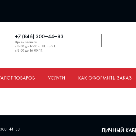
+7 (846) 300‒44‒83
Прием звонков
с 8-00 до 17-00 с ПН. по ЧТ.
с 8-00 до 16-00 ПТ.
ТАЛОГ ТОВАРОВ
УСЛУГИ
КАК ОФОРМИТЬ ЗАКАЗ
 300‒44‒83
ЛИЧНЫЙ КАБ