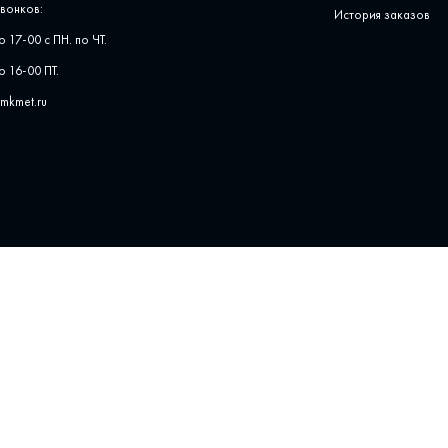
вонков:
История заказов
о 17-00 с ПН. по ЧТ.
о 16-00 ПТ.
pmkmet.ru