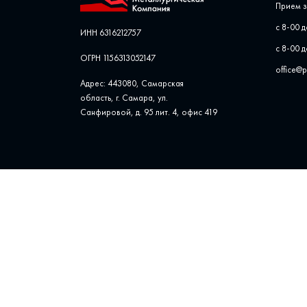
Прием з
с 8-00 д
ИНН 6316212757
с 8-00 д
ОГРН 1156313052147
office@
Адрес: 443080, Самарская
область, г. Самара, ул. ​
Санфировой, д. 95 лит. 4, офис ​419