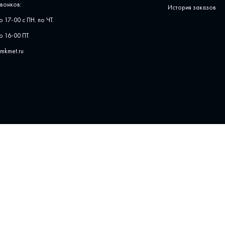
вонков:
История заказов
о 17-00 с ПН. по ЧТ.
о 16-00 ПТ.
pmkmet.ru