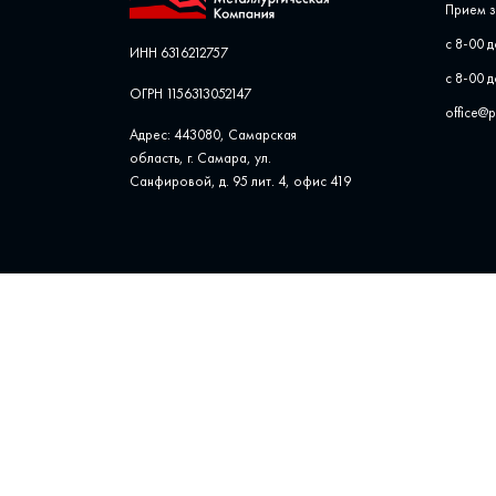
Прием з
с 8-00 д
ИНН 6316212757
с 8-00 д
ОГРН 1156313052147
office@
Адрес: 443080, Самарская
область, г. Самара, ул. ​
Санфировой, д. 95 лит. 4, офис ​419