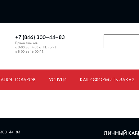
+7 (846) 300‒44‒83
Прием звонков
с 8-00 до 17-00 с ПН. по ЧТ.
с 8-00 до 16-00 ПТ.
ТАЛОГ ТОВАРОВ
УСЛУГИ
КАК ОФОРМИТЬ ЗАКАЗ
 300‒44‒83
ЛИЧНЫЙ КАБ