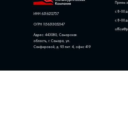
Прием з
с 8-00 д
ИНН 6316212757
с 8-00 д
ОГРН 1156313052147
office@
Адрес: 443080, Самарская
область, г. Самара, ул. ​
Санфировой, д. 95 лит. 4, офис ​419