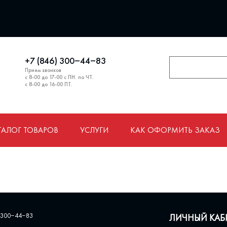
+7 (846) 300‒44‒83
Прием звонков
с 8-00 до 17-00 с ПН. по ЧТ.
с 8-00 до 16-00 ПТ.
ТАЛОГ ТОВАРОВ
УСЛУГИ
КАК ОФОРМИТЬ ЗАКАЗ
 300‒44‒83
ЛИЧНЫЙ КАБ