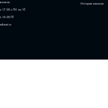
вонков:
История заказов
о 17-00 с ПН. по ЧТ.
о 16-00 ПТ.
pmkmet.ru