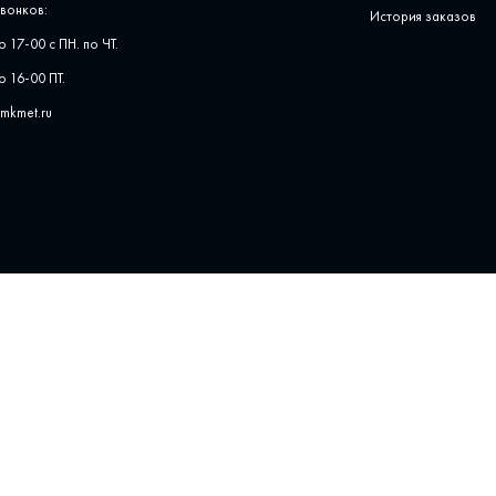
вонков:
История заказов
о 17-00 с ПН. по ЧТ.
о 16-00 ПТ.
pmkmet.ru