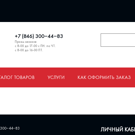
+7 (846) 300‒44‒83
Прием звонков
с 8-00 до 17-00 с ПН. по ЧТ.
с 8-00 до 16-00 ПТ.
ТАЛОГ ТОВАРОВ
УСЛУГИ
КАК ОФОРМИТЬ ЗАКАЗ
 300‒44‒83
ЛИЧНЫЙ КАБ