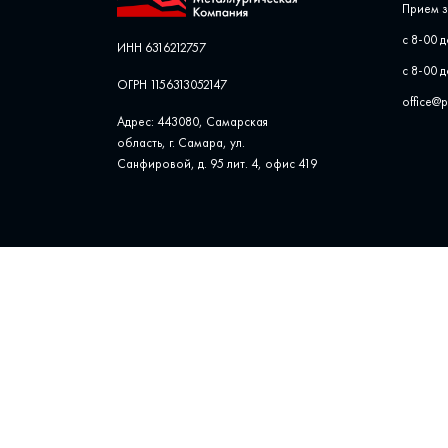
Прием з
с 8-00 д
ИНН 6316212757
с 8-00 д
ОГРН 1156313052147
office@
Адрес: 443080, Самарская
область, г. Самара, ул. ​
Санфировой, д. 95 лит. 4, офис ​419