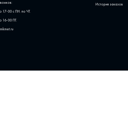
вонков:
История заказов
о 17-00 с ПН. по ЧТ.
о 16-00 ПТ.
pmkmet.ru