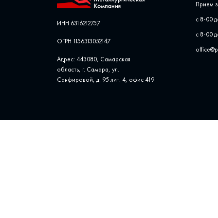
Прием з
с 8-00 д
ИНН 6316212757
с 8-00 д
ОГРН 1156313052147
office@
Адрес: 443080, Самарская
область, г. Самара, ул. ​
Санфировой, д. 95 лит. 4, офис ​419