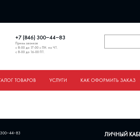
+7 (846) 300‒44‒83
Прием звонков
с 8-00 до 17-00 с ПН. по ЧТ.
с 8-00 до 16-00 ПТ.
ТАЛОГ ТОВАРОВ
УСЛУГИ
КАК ОФОРМИТЬ ЗАКАЗ
 300‒44‒83
ЛИЧНЫЙ КАБ