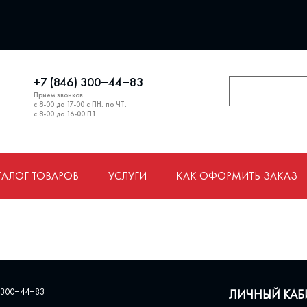
+7 (846) 300‒44‒83
Прием звонков
с 8-00 до 17-00 с ПН. по ЧТ.
с 8-00 до 16-00 ПТ.
ТАЛОГ ТОВАРОВ
УСЛУГИ
КАК ОФОРМИТЬ ЗАКАЗ
 300‒44‒83
ЛИЧНЫЙ КАБ