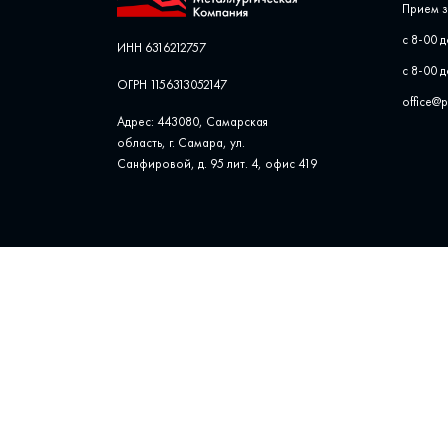
Прием з
с 8-00 д
ИНН 6316212757
с 8-00 д
ОГРН 1156313052147
office@
Адрес: 443080, Самарская
область, г. Самара, ул. ​
Санфировой, д. 95 лит. 4, офис ​419