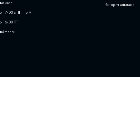
вонков:
История заказов
о 17-00 с ПН. по ЧТ.
о 16-00 ПТ.
pmkmet.ru