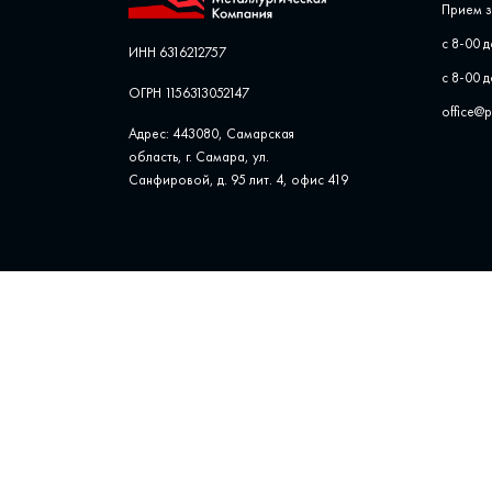
Прием з
с 8-00 д
ИНН 6316212757
с 8-00 д
ОГРН 1156313052147
office@
Адрес: 443080, Самарская
область, г. Самара, ул. ​
Санфировой, д. 95 лит. 4, офис ​419