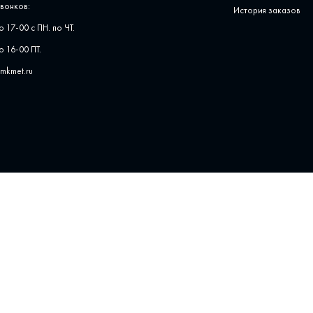
вонков:
История заказов
о 17-00 с ПН. по ЧТ.
о 16-00 ПТ.
pmkmet.ru