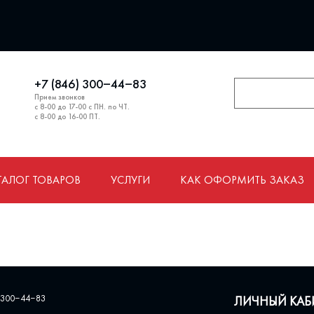
+7 (846) 300‒44‒83
Прием звонков
с 8-00 до 17-00 с ПН. по ЧТ.
с 8-00 до 16-00 ПТ.
ТАЛОГ ТОВАРОВ
УСЛУГИ
КАК ОФОРМИТЬ ЗАКАЗ
 300‒44‒83
ЛИЧНЫЙ КАБ