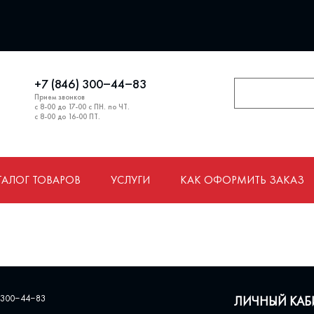
+7 (846) 300‒44‒83
Прием звонков
с 8-00 до 17-00 с ПН. по ЧТ.
с 8-00 до 16-00 ПТ.
ТАЛОГ ТОВАРОВ
УСЛУГИ
КАК ОФОРМИТЬ ЗАКАЗ
 300‒44‒83
ЛИЧНЫЙ КАБ