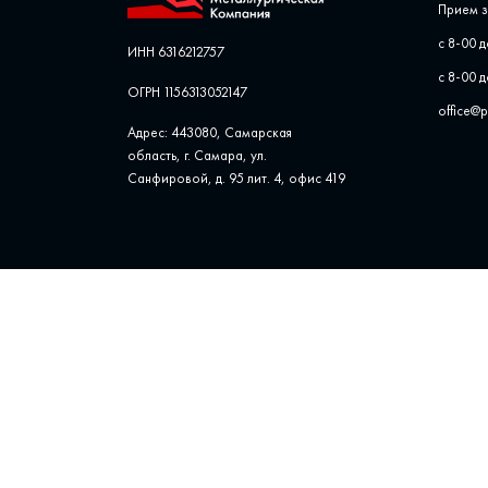
Прием з
с 8-00 д
ИНН 6316212757
с 8-00 д
ОГРН 1156313052147
office@
Адрес: 443080, Самарская
область, г. Самара, ул. ​
Санфировой, д. 95 лит. 4, офис ​419