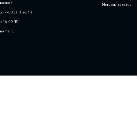
вонков:
История заказов
о 17-00 с ПН. по ЧТ.
о 16-00 ПТ.
pmkmet.ru