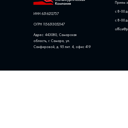
Прием з
с 8-00 д
ИНН 6316212757
с 8-00 д
ОГРН 1156313052147
office@
Адрес: 443080, Самарская
область, г. Самара, ул. ​
Санфировой, д. 95 лит. 4, офис ​419