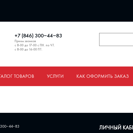
+7 (846) 300‒44‒83
Прием звонков
с 8-00 до 17-00 с ПН. по ЧТ.
с 8-00 до 16-00 ПТ.
ТАЛОГ ТОВАРОВ
УСЛУГИ
КАК ОФОРМИТЬ ЗАКАЗ
 300‒44‒83
ЛИЧНЫЙ КАБ