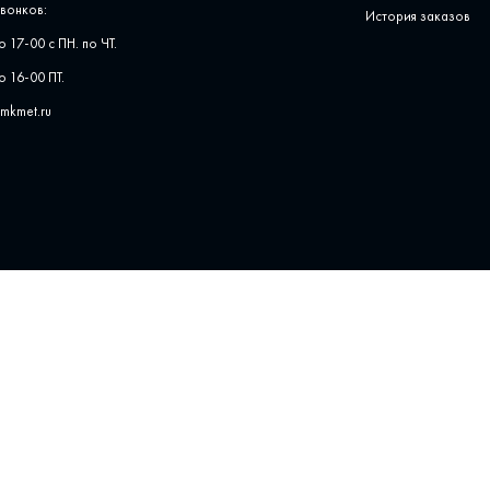
вонков:
История заказов
о 17-00 с ПН. по ЧТ.
о 16-00 ПТ.
pmkmet.ru