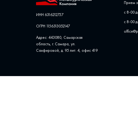
Прием з
с 8-00 д
ИНН 6316212757
с 8-00 д
ОГРН 1156313052147
office@
Адрес: 443080, Самарская
область, г. Самара, ул. ​
Санфировой, д. 95 лит. 4, офис ​419