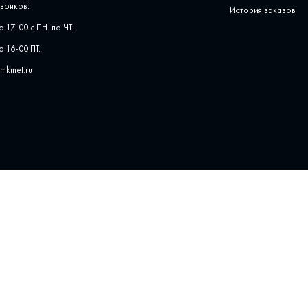
вонков:
История заказов
о 17-00 с ПН. по ЧТ.
о 16-00 ПТ.
pmkmet.ru