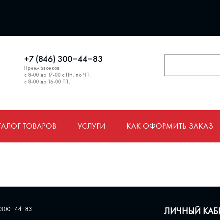
+7 (846) 300‒44‒83
Прием звонков
с 8-00 до 17-00 с ПН. по ЧТ.
с 8-00 до 16-00 ПТ.
ТАЛОГ ТОВАРОВ
УСЛУГИ
КАК ОФОРМИТЬ ЗАКАЗ
 300‒44‒83
ЛИЧНЫЙ КАБ