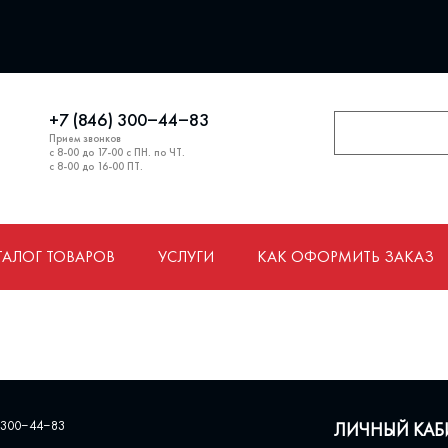
+7 (846) 300‒44‒83
Прием звонков
с 8-00 до 17-00 с ПН. по ЧТ.
с 8-00 до 16-00 ПТ.
ТАЛОГ ТОВАРОВ
УСЛУГИ
КАК ОФОРМИТЬ ЗАКАЗ
 300‒44‒83
ЛИЧНЫЙ КАБ