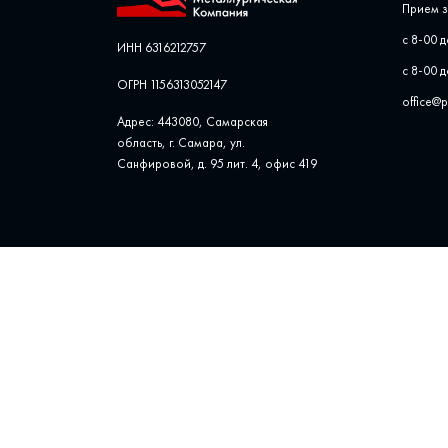
Прием з
с 8-00 д
ИНН 6316212757
с 8-00 д
ОГРН 1156313052147
office@
Адрес: 443080, Самарская
область, г. Самара, ул. ​
Санфировой, д. 95 лит. 4, офис ​419