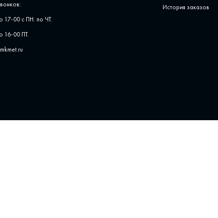
вонков:
История заказов
о 17-00 с ПН. по ЧТ.
о 16-00 ПТ.
pmkmet.ru