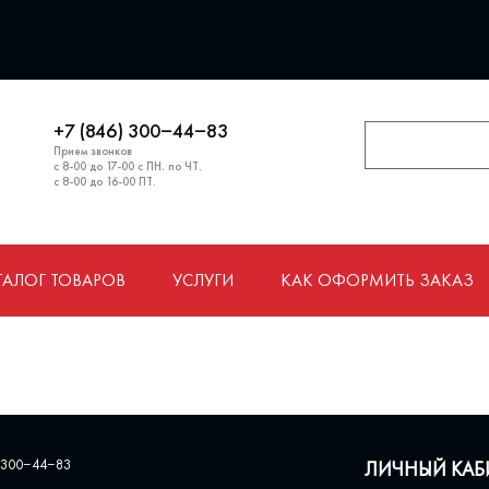
+7 (846) 300‒44‒83
Прием звонков
с 8-00 до 17-00 с ПН. по ЧТ.
с 8-00 до 16-00 ПТ.
ТАЛОГ ТОВАРОВ
УСЛУГИ
КАК ОФОРМИТЬ ЗАКАЗ
 300‒44‒83
ЛИЧНЫЙ КАБ