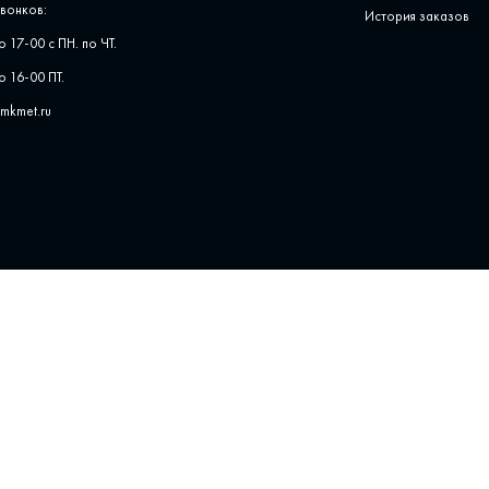
вонков:
История заказов
о 17-00 с ПН. по ЧТ.
о 16-00 ПТ.
pmkmet.ru