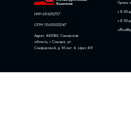
Прием з
с 8-00 д
ИНН 6316212757
с 8-00 д
ОГРН 1156313052147
office@
Адрес: 443080, Самарская
область, г. Самара, ул. ​
Санфировой, д. 95 лит. 4, офис ​419