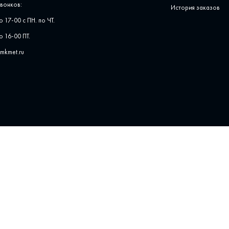
вонков:
История заказов
о 17-00 с ПН. по ЧТ.
о 16-00 ПТ.
pmkmet.ru