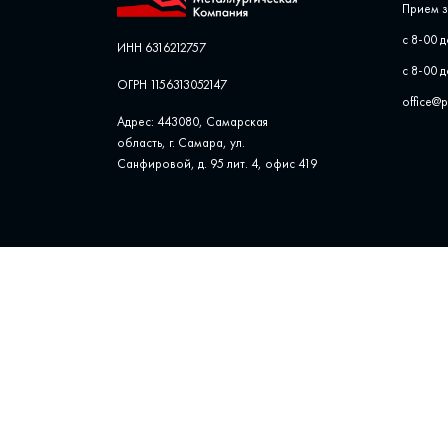
Прием з
с 8-00 д
ИНН 6316212757
с 8-00 д
ОГРН 1156313052147
office@
Адрес: 443080, Самарская
область, г. Самара, ул. ​
Санфировой, д. 95 лит. 4, офис ​419