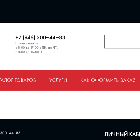
+7 (846) 300‒44‒83
Прием звонков
с 8-00 до 17-00 с ПН. по ЧТ.
с 8-00 до 16-00 ПТ.
ТАЛОГ ТОВАРОВ
УСЛУГИ
КАК ОФОРМИТЬ ЗАКАЗ
 300‒44‒83
ЛИЧНЫЙ КАБ