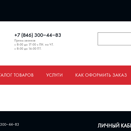
+7 (846) 300‒44‒83
Прием звонков
с 8-00 до 17-00 с ПН. по ЧТ.
с 8-00 до 16-00 ПТ.
ТАЛОГ ТОВАРОВ
УСЛУГИ
КАК ОФОРМИТЬ ЗАКАЗ
 300‒44‒83
ЛИЧНЫЙ КАБ