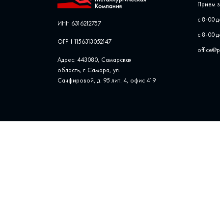
Прием з
с 8-00 д
ИНН 6316212757
с 8-00 д
ОГРН 1156313052147
office@
Адрес: 443080, Самарская
область, г. Самара, ул. ​
Санфировой, д. 95 лит. 4, офис ​419