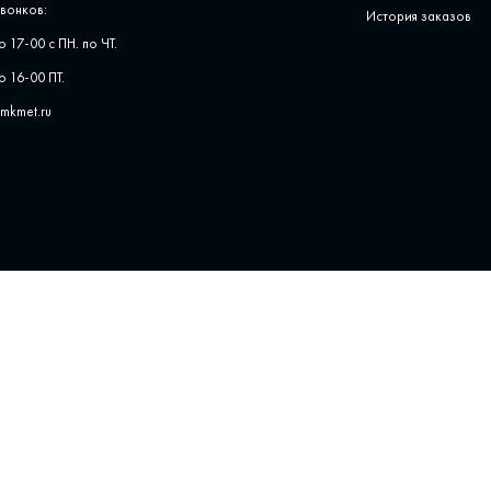
вонков:
История заказов
о 17-00 с ПН. по ЧТ.
о 16-00 ПТ.
pmkmet.ru