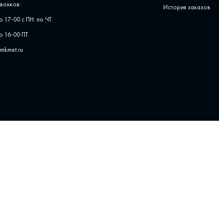
вонков:
История заказов
о 17-00 с ПН. по ЧТ.
о 16-00 ПТ.
pmkmet.ru