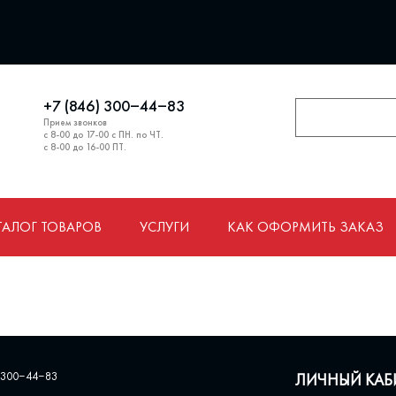
+7 (846) 300‒44‒83
Прием звонков
с 8-00 до 17-00 с ПН. по ЧТ.
с 8-00 до 16-00 ПТ.
ТАЛОГ ТОВАРОВ
УСЛУГИ
КАК ОФОРМИТЬ ЗАКАЗ
 300‒44‒83
ЛИЧНЫЙ КАБ