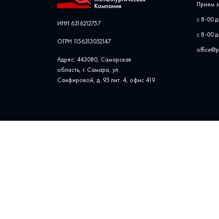
Прием з
с 8-00 д
ИНН 6316212757
с 8-00 д
ОГРН 1156313052147
office@
Адрес: 443080, Самарская
область, г. Самара, ул. ​
Санфировой, д. 95 лит. 4, офис ​419