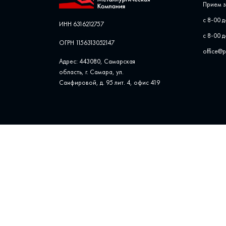
Прием з
с 8-00 д
ИНН 6316212757
с 8-00 д
ОГРН 1156313052147
office@
Адрес: 443080, Самарская
область, г. Самара, ул. ​
Санфировой, д. 95 лит. 4, офис ​419