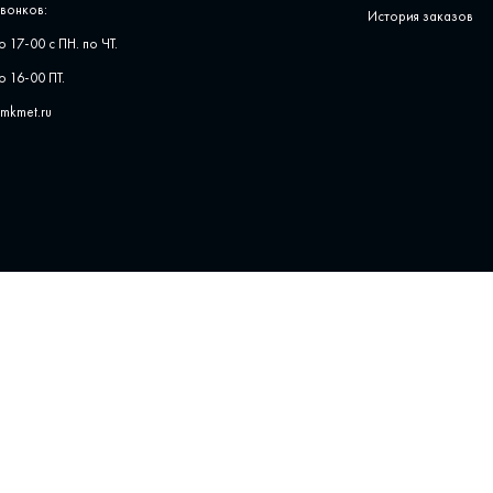
вонков:
История заказов
о 17-00 с ПН. по ЧТ.
о 16-00 ПТ.
pmkmet.ru