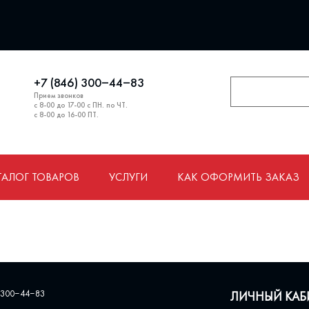
+7 (846) 300‒44‒83
Прием звонков
с 8-00 до 17-00 с ПН. по ЧТ.
с 8-00 до 16-00 ПТ.
ТАЛОГ ТОВАРОВ
УСЛУГИ
КАК ОФОРМИТЬ ЗАКАЗ
 300‒44‒83
ЛИЧНЫЙ КАБ