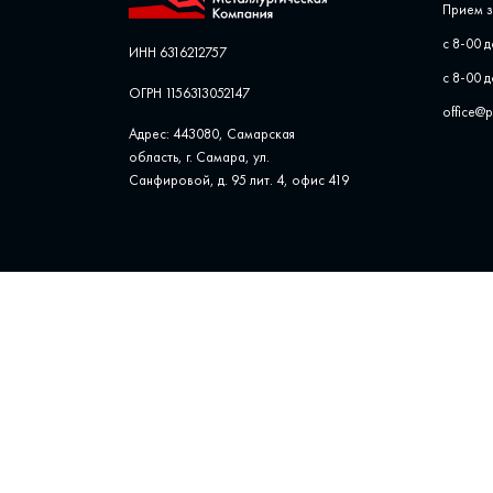
Прием з
с 8-00 д
ИНН 6316212757
с 8-00 д
ОГРН 1156313052147
office@
Адрес: 443080, Самарская
область, г. Самара, ул. ​
Санфировой, д. 95 лит. 4, офис ​419