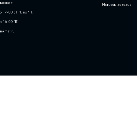
вонков:
История заказов
о 17-00 с ПН. по ЧТ.
о 16-00 ПТ.
pmkmet.ru