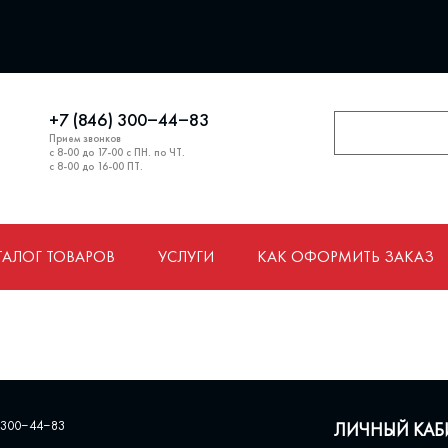
+7 (846) 300‒44‒83
Прием звонков
с 8-00 до 17-00 с ПН. по ЧТ.
с 8-00 до 16-00 ПТ.
ТАЛОГ ТОВАРОВ
УСЛУГИ
КАК ОФОРМИТЬ ЗАКАЗ
 300‒44‒83
ЛИЧНЫЙ КАБ